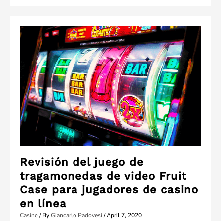
Casino
revisado
para
jugadores
en
línea
Revisión del juego de
tragamonedas de video Fruit
Case para jugadores de casino
en línea
Casino
/ By
Giancarlo Padovesi
/
April 7, 2020