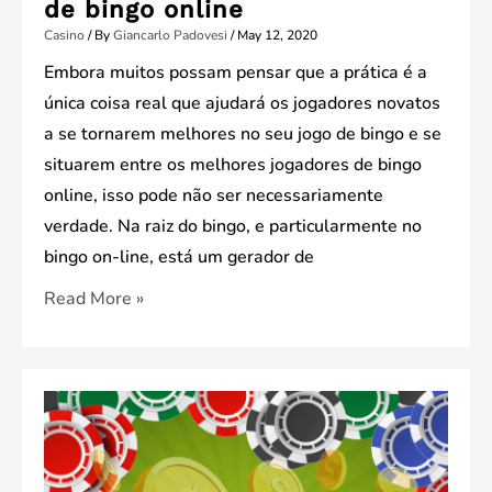
de bingo online
casino
Casino
/ By
Giancarlo Padovesi
/
May 12, 2020
Embora muitos possam pensar que a prática é a
única coisa real que ajudará os jogadores novatos
a se tornarem melhores no seu jogo de bingo e se
situarem entre os melhores jogadores de bingo
online, isso pode não ser necessariamente
verdade. Na raiz do bingo, e particularmente no
bingo on-line, está um gerador de
Dicas
Read More »
dos
melhores
jogadores
de
bingo
online