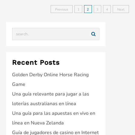
de
Posts
Previous
1
2
3
4
Next
3
pagination
Card
Poker
Online
Casino
para
Recent Posts
nuevos
Golden Derby Online Horse Racing
jugadores
Game
Una guía relevante para jugar a las
loterías australianas en línea
Una guía para las apuestas en vivo en
línea en Nueva Zelanda
Guía de jugadores de casino en Internet